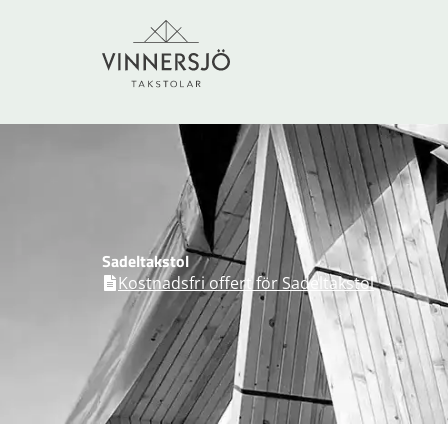
Sadeltakstol
Kostnadsfri offert för Sadeltakstol