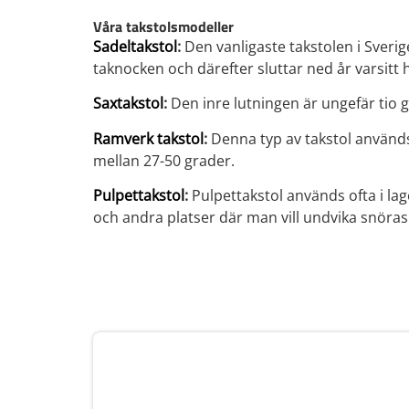
Våra takstolsmodeller
Sadeltakstol
:
Den vanligaste takstolen i Sverige
taknocken och därefter sluttar ned år varsitt h
Saxtakstol
:
Den inre lutningen är ungefär tio g
Ramverk takstol
:
Denna typ av takstol används 
mellan 27-50 grader.
Pulpettakstol
:
Pulpettakstol används ofta i l
och andra platser där man vill undvika snöras