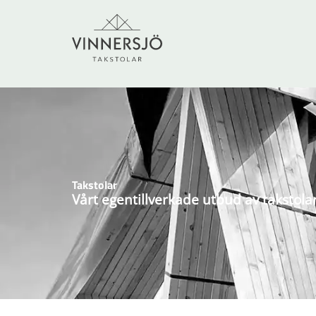
Takstolar
Vårt egentillverkade utbud av takstola