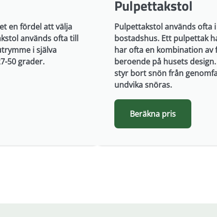
Pulpettakstol
t en fördel att välja
Pulpettakstol används ofta 
stol används ofta till
bostadshus. Ett pulpettak h
utrymme i själva
har ofta en kombination av f
27-50 grader.
beroende på husets design. 
styr bort snön från genomfa
undvika snöras.
Beräkna pris