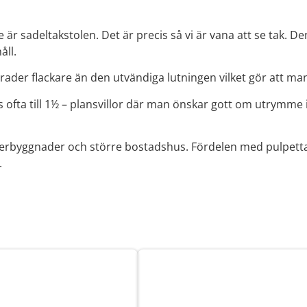
 är sadeltakstolen. Det är precis så vi är vana att se tak. De
åll.
rader flackare än den utvändiga lutningen vilket gör att man 
ofta till 1½ – plansvillor där man önskar gott om utrymme i
agerbyggnader och större bostadshus. Fördelen med pulpetta
.