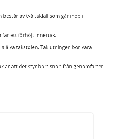
n består av två takfall som går ihop i
får ett förhöjt innertak.
 själva takstolen. Taklutningen bör vara
k är att det styr bort snön från genomfarter